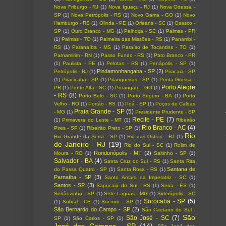
Nova Friburgo - RJ
(1)
Nova Iguaçu - RJ
(1)
Nova Odessa -
SP
(1)
Nova Petrópolis - RS
(1)
Novo Gama - GO
(1)
Novo
Hamburgo - RS
(1)
Olinda - PE
(1)
Orleans - SC
(1)
Osasco -
SP
(1)
Ouro Branco - MG
(1)
Palhoça - SC
(1)
Palmas - PR
(1)
Palmas - TO
(1)
Palmeira das Missões - RS
(1)
Panambi -
RS
(1)
Paranaíba - MS
(1)
Paraíso de Tocantins - TO
(1)
Parnamirim - RN
(1)
Passo Fundo - RS
(1)
Pato Branco - PR
(1)
Paulista - PE
(1)
Pelotas - RS
(1)
Penápolis - SP
(1)
Pindamonhangaba - SP
(2)
Petrópolis - RJ
(1)
Piracaia - SP
(1)
Piracicaba - SP
(1)
Pitangueiras - SP
(1)
Ponta Grossa -
Porto Alegre
PR
(1)
Ponte Alta - SC
(1)
Porangatu - GO
(1)
- RS
(8)
Porto Belo - SC
(1)
Porto Seguro - BA
(1)
Porto
Velho - RO
(1)
Portão - RS
(1)
Poá - SP
(1)
Poços de Caldas
Praia Grande - SP
(5)
- MG
(1)
Presidente Prudente - SP
Recife - PE
(7)
(1)
Primavera do Leste - MT
(1)
Ribeirão
Rio Branco - AC
(4)
Pires - SP
(1)
Ribeirão Preto - SP
(1)
Rio
Rio Grande da Serra - SP
(1)
Rio das Ostras - RJ
(1)
de Janeiro - RJ
(19)
Rio do Sul - SC
(1)
Rolim de
Rondonópolis - MT
(2)
Moura - RO
(1)
Saltinho - SP
(1)
Salvador - BA
(4)
Santa Cruz do Sul - RS
(1)
Santa Rita
Santana de
do Passa Quatro - SP
(1)
Santa Rosa - RS
(1)
Parnaíba - SP
(3)
Santo Amaro da Imperatriz - SC
(1)
Santos - SP
(3)
Sapucaia do Sul - RS
(1)
Serra - ES
(1)
Sertãozinho - SP
(1)
Sete Lagoas - MG
(1)
Siderópolis - SC
Sorocaba - SP
(5)
(1)
Sobral - CE
(1)
Socorro - SP
(1)
São Bernardo do Campo - SP
(2)
São Caetano do Sul -
São
São José - SC
(7)
SP
(1)
São Carlos - SP
(1)
José dos Campos - SP
(14)