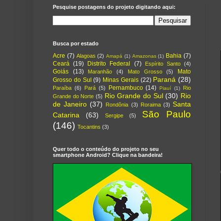
Pesquise postagens do projeto digitando aqui:
Busca por estado
Acre
(7)
Bahia
(7)
Alagoas
(2)
Amapá
(1)
Amazonas
(1)
Ceará
(19)
Distrito Federal
(7)
Espírito Santo
(4)
Goiás
(13)
Mato
Maranhão
(4)
Mato Grosso
(5)
Paraná
(28)
Grosso do Sul
(9)
Minas Gerais
(22)
Pernambuco
(14)
Paraíba
(6)
Pará
(5)
Rio
Piauí
(1)
Rio Grande do Sul
(30)
Rio
Grande do Norte
(5)
de Janeiro
(37)
Santa
Rondônia
(3)
Roraima
(3)
São Paulo
Catarina
(63)
Sergipe
(5)
(146)
Tocantins
(3)
Quer todo o conteúdo do projeto no seu
smartphone Android? Clique na bandeira!