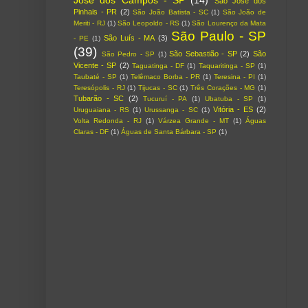
São José dos
Pinhais - PR
(2)
São João Batista - SC
(1)
São João de
Meriti - RJ
(1)
São Leopoldo - RS
(1)
São Lourenço da Mata
São Paulo - SP
São Luís - MA
(3)
- PE
(1)
(39)
São Sebastião - SP
(2)
São
São Pedro - SP
(1)
Vicente - SP
(2)
Taguatinga - DF
(1)
Taquaritinga - SP
(1)
Taubaté - SP
(1)
Telêmaco Borba - PR
(1)
Teresina - PI
(1)
Teresópolis - RJ
(1)
Tijucas - SC
(1)
Três Corações - MG
(1)
Tubarão - SC
(2)
Tucuruí - PA
(1)
Ubatuba - SP
(1)
Vitória - ES
(2)
Uruguaiana - RS
(1)
Urussanga - SC
(1)
Volta Redonda - RJ
(1)
Várzea Grande - MT
(1)
Águas
Claras - DF
(1)
Águas de Santa Bárbara - SP
(1)