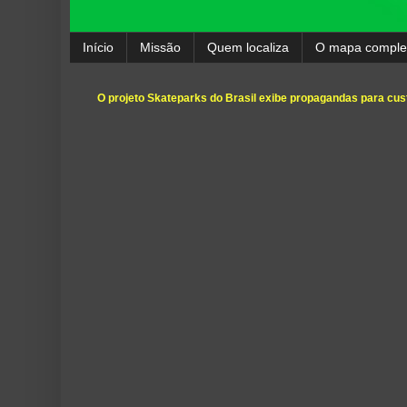
Início
Missão
Quem localiza
O mapa comple
O projeto Skateparks do Brasil exibe propagandas para cust