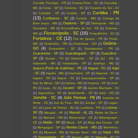
Cornélio Procópio - PR
(1)
Correia Pinto - SC
(1)
Corumbá -
MS
(1)
Cotia - SP
(1)
Criciúma - SC
(1)
Cruzeiro do Sul - AC
Curitiba - PR
(1)
Cubatão - SP
(1)
Cuiabá - MT
(1)
(13)
Curitibanos - SC
(2)
Curvelo - MG
(1)
Córrego do
Diadema - SP
(2)
Bom Jesus - MG
(1)
Divinópolis - MG
(1)
Dourados - MS
(1)
Encruzilhada do Sul - RS
(1)
Extrema -
Florianópolis - SC
(16)
MG
(1)
Forquilhinha - SC
(1)
Fortaleza - CE
(12)
Foz do Iguaçu - PR
(1)
Frutal -
Goiânia -
MG
(1)
Goianinha - RN
(1)
Goianésia - GO
(1)
GO
(4)
Guaramirim - SC
(1)
Guarapuava - PR
(1)
Guararema - SP
(2)
Guaratinguetá - SP
(3)
Guarulhos -
SP
(3)
Gurupi - TO
(1)
Horizonte - CE
(1)
Ijuí - RS
(1)
Imperatriz - MA
(1)
Indaiatuba - SP
(1)
Ipatinga - MG
(1)
Ipojuca (Porto de Galinhas) - PE
(3)
Itaguaí - RJ
(2)
Itajaí
- SC
(3)
Itajubá - MG
(1)
Itanhaém - SP
(1)
Itapema - SC
(1)
Itapevi - SP
(1)
Itapoá - SC
(1)
Itaquaquecetuba - SP
(1)
Itaú de Minas - MG
(1)
Itaúna - MG
(1)
Itupeva - SP
(1)
Ivoti -
Jacareí - SP
(3)
RS
(1)
Içara - SC
(1)
Jacinto Machado - SC
(1)
Jaguariúna - SP
(1)
Jardinópolis - SP
(1)
Jataí - GO
(1)
Joinville - SC
(4)
João Pessoa - PB
(4)
Juazeiro do
Norte - CE
(1)
Juiz de Fora - MG
(1)
Jundiaí - SP
(1)
Lages -
Lorena -
SC
(1)
Lauro de Freitas - BA
(1)
Londrina - PR
(1)
SP
(3)
Maceió - AL
(2)
Macapá - AP
(1)
Madre de Deus -
BA
(1)
Manaus - AM
(1)
Maracanaú - CE
(1)
Maranguape -
Matão - SP
(2)
CE
(1)
Mauá - SP
(1)
Mogi das Cruzes - SP
Montes Claros - MG
(2)
(1)
Mongaguá - SP
(1)
Morrinhos -
Natal - RN
GO
(1)
Mossoró - RN
(1)
Mundo Novo - MS
(1)
(2)
Navegantes - SC
(2)
Naviraí - MS
(1)
Nilópolis - RJ
(1)