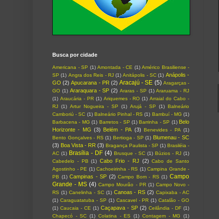
Busca por cidade
Americana - SP
(1)
Amontada - CE
(1)
Américo Brasiliense -
Anápolis -
SP
(1)
Angra dos Reis - RJ
(1)
Anitápolis - SC
(1)
Aracajú - SE
(5)
GO
(2)
Apucarana - PR
(2)
Aragarças -
Araraquara - SP
(2)
GO
(1)
Araras - SP
(1)
Araruama - RJ
(1)
Araucária - PR
(1)
Ariquemes - RO
(1)
Arraial do Cabo -
RJ
(1)
Artur Nogueira - SP
(1)
Arujá - SP
(1)
Balneário
Camboriú - SC
(1)
Balneário Pinhal - RS
(1)
Bambuí - MG
(1)
Belo
Barbacena - MG
(1)
Barretos - SP
(1)
Barrinha - SP
(1)
Horizonte - MG
(3)
Belém - PA
(3)
Benevides - PA
(1)
Blumenau - SC
Bento Gonçalves - RS
(1)
Bertioga - SP
(1)
(3)
Boa Vista - RR
(3)
Bragança Paulista - SP
(1)
Brasiléia -
Brasília - DF
(4)
AC
(1)
Brusque - SC
(1)
Búzios - RJ
(1)
Cabo Frio - RJ
(2)
Cabedelo - PB
(1)
Cabo de Santo
Agostinho - PE
(1)
Cachoeirinha - RS
(1)
Campina Grande -
Campo
Campinas - SP
(2)
PB
(1)
Campo Bom - RS
(1)
Grande - MS
(4)
Campo Mourão - PR
(1)
Campo Novo -
Canoas - RS
(2)
RS
(1)
Canelinha - SC
(1)
Capixaba - AC
(1)
Caraguatatuba - SP
(1)
Cascavel - PR
(1)
Catalão - GO
Caçapava - SP
(2)
(1)
Caucaia - CE
(1)
Ceilândia - DF
(1)
Chapecó - SC
(1)
Colatina - ES
(1)
Contagem - MG
(1)