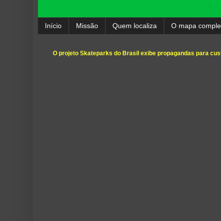
Início
Missão
Quem localiza
O mapa comple
O projeto Skateparks do Brasil exibe propagandas para cust