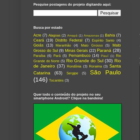
Pesquise postagens do projeto digitando aqui:
Busca por estado
Acre
(7)
Bahia
(7)
Alagoas
(2)
Amapá
(1)
Amazonas
(1)
Ceará
(19)
Distrito Federal
(7)
Espírito Santo
(4)
Goiás
(13)
Mato
Maranhão
(4)
Mato Grosso
(5)
Paraná
(28)
Grosso do Sul
(9)
Minas Gerais
(22)
Pernambuco
(14)
Paraíba
(6)
Pará
(5)
Rio
Piauí
(1)
Rio Grande do Sul
(30)
Rio
Grande do Norte
(5)
de Janeiro
(37)
Santa
Rondônia
(3)
Roraima
(3)
São Paulo
Catarina
(63)
Sergipe
(5)
(146)
Tocantins
(3)
Quer todo o conteúdo do projeto no seu
smartphone Android? Clique na bandeira!