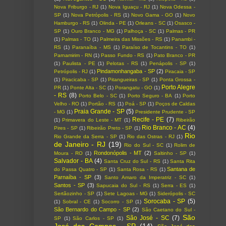
Nova Friburgo - RJ
(1)
Nova Iguaçu - RJ
(1)
Nova Odessa -
SP
(1)
Nova Petrópolis - RS
(1)
Novo Gama - GO
(1)
Novo
Hamburgo - RS
(1)
Olinda - PE
(1)
Orleans - SC
(1)
Osasco -
SP
(1)
Ouro Branco - MG
(1)
Palhoça - SC
(1)
Palmas - PR
(1)
Palmas - TO
(1)
Palmeira das Missões - RS
(1)
Panambi -
RS
(1)
Paranaíba - MS
(1)
Paraíso de Tocantins - TO
(1)
Parnamirim - RN
(1)
Passo Fundo - RS
(1)
Pato Branco - PR
(1)
Paulista - PE
(1)
Pelotas - RS
(1)
Penápolis - SP
(1)
Pindamonhangaba - SP
(2)
Petrópolis - RJ
(1)
Piracaia - SP
(1)
Piracicaba - SP
(1)
Pitangueiras - SP
(1)
Ponta Grossa -
Porto Alegre
PR
(1)
Ponte Alta - SC
(1)
Porangatu - GO
(1)
- RS
(8)
Porto Belo - SC
(1)
Porto Seguro - BA
(1)
Porto
Velho - RO
(1)
Portão - RS
(1)
Poá - SP
(1)
Poços de Caldas
Praia Grande - SP
(5)
- MG
(1)
Presidente Prudente - SP
Recife - PE
(7)
(1)
Primavera do Leste - MT
(1)
Ribeirão
Rio Branco - AC
(4)
Pires - SP
(1)
Ribeirão Preto - SP
(1)
Rio
Rio Grande da Serra - SP
(1)
Rio das Ostras - RJ
(1)
de Janeiro - RJ
(19)
Rio do Sul - SC
(1)
Rolim de
Rondonópolis - MT
(2)
Moura - RO
(1)
Saltinho - SP
(1)
Salvador - BA
(4)
Santa Cruz do Sul - RS
(1)
Santa Rita
Santana de
do Passa Quatro - SP
(1)
Santa Rosa - RS
(1)
Parnaíba - SP
(3)
Santo Amaro da Imperatriz - SC
(1)
Santos - SP
(3)
Sapucaia do Sul - RS
(1)
Serra - ES
(1)
Sertãozinho - SP
(1)
Sete Lagoas - MG
(1)
Siderópolis - SC
Sorocaba - SP
(5)
(1)
Sobral - CE
(1)
Socorro - SP
(1)
São Bernardo do Campo - SP
(2)
São Caetano do Sul -
São
São José - SC
(7)
SP
(1)
São Carlos - SP
(1)
José dos Campos - SP
(14)