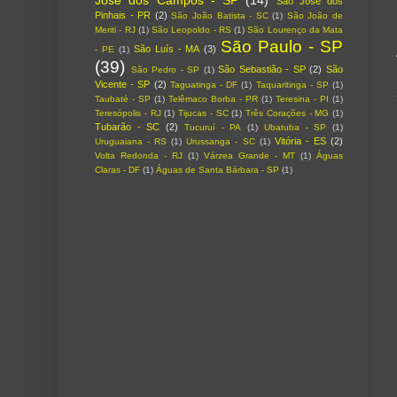
São José dos
Pinhais - PR
(2)
São João Batista - SC
(1)
São João de
Meriti - RJ
(1)
São Leopoldo - RS
(1)
São Lourenço da Mata
São Paulo - SP
São Luís - MA
(3)
- PE
(1)
(39)
São Sebastião - SP
(2)
São
São Pedro - SP
(1)
Vicente - SP
(2)
Taguatinga - DF
(1)
Taquaritinga - SP
(1)
Taubaté - SP
(1)
Telêmaco Borba - PR
(1)
Teresina - PI
(1)
Teresópolis - RJ
(1)
Tijucas - SC
(1)
Três Corações - MG
(1)
Tubarão - SC
(2)
Tucuruí - PA
(1)
Ubatuba - SP
(1)
Vitória - ES
(2)
Uruguaiana - RS
(1)
Urussanga - SC
(1)
Volta Redonda - RJ
(1)
Várzea Grande - MT
(1)
Águas
Claras - DF
(1)
Águas de Santa Bárbara - SP
(1)