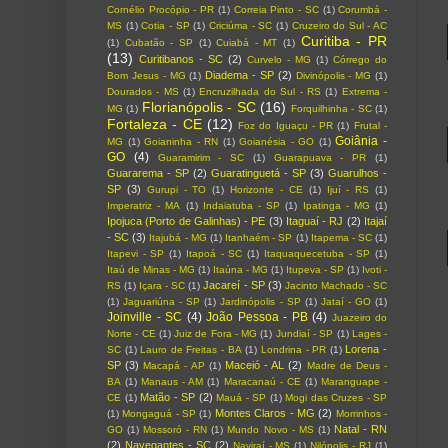
Cornélio Procópio - PR
(1)
Correia Pinto - SC
(1)
Corumbá -
MS
(1)
Cotia - SP
(1)
Criciúma - SC
(1)
Cruzeiro do Sul - AC
Curitiba - PR
(1)
Cubatão - SP
(1)
Cuiabá - MT
(1)
(13)
Curitibanos - SC
(2)
Curvelo - MG
(1)
Córrego do
Diadema - SP
(2)
Bom Jesus - MG
(1)
Divinópolis - MG
(1)
Dourados - MS
(1)
Encruzilhada do Sul - RS
(1)
Extrema -
Florianópolis - SC
(16)
MG
(1)
Forquilhinha - SC
(1)
Fortaleza - CE
(12)
Foz do Iguaçu - PR
(1)
Frutal -
Goiânia -
MG
(1)
Goianinha - RN
(1)
Goianésia - GO
(1)
GO
(4)
Guaramirim - SC
(1)
Guarapuava - PR
(1)
Guararema - SP
(2)
Guaratinguetá - SP
(3)
Guarulhos -
SP
(3)
Gurupi - TO
(1)
Horizonte - CE
(1)
Ijuí - RS
(1)
Imperatriz - MA
(1)
Indaiatuba - SP
(1)
Ipatinga - MG
(1)
Ipojuca (Porto de Galinhas) - PE
(3)
Itaguaí - RJ
(2)
Itajaí
- SC
(3)
Itajubá - MG
(1)
Itanhaém - SP
(1)
Itapema - SC
(1)
Itapevi - SP
(1)
Itapoá - SC
(1)
Itaquaquecetuba - SP
(1)
Itaú de Minas - MG
(1)
Itaúna - MG
(1)
Itupeva - SP
(1)
Ivoti -
Jacareí - SP
(3)
RS
(1)
Içara - SC
(1)
Jacinto Machado - SC
(1)
Jaguariúna - SP
(1)
Jardinópolis - SP
(1)
Jataí - GO
(1)
Joinville - SC
(4)
João Pessoa - PB
(4)
Juazeiro do
Norte - CE
(1)
Juiz de Fora - MG
(1)
Jundiaí - SP
(1)
Lages -
Lorena -
SC
(1)
Lauro de Freitas - BA
(1)
Londrina - PR
(1)
SP
(3)
Maceió - AL
(2)
Macapá - AP
(1)
Madre de Deus -
BA
(1)
Manaus - AM
(1)
Maracanaú - CE
(1)
Maranguape -
Matão - SP
(2)
CE
(1)
Mauá - SP
(1)
Mogi das Cruzes - SP
Montes Claros - MG
(2)
(1)
Mongaguá - SP
(1)
Morrinhos -
Natal - RN
GO
(1)
Mossoró - RN
(1)
Mundo Novo - MS
(1)
(2)
Navegantes - SC
(2)
Naviraí - MS
(1)
Nilópolis - RJ
(1)