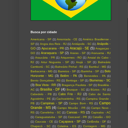
Busca por cidade
Americana - SP
(1)
Amontada - CE
(1)
Américo Brasiliense -
Anápolis -
SP
(1)
Angra dos Reis - RJ
(1)
Anitápolis - SC
(1)
Aracajú - SE
(5)
GO
(2)
Apucarana - PR
(2)
Aragarças -
Araraquara - SP
(2)
GO
(1)
Araras - SP
(1)
Araruama - RJ
(1)
Araucária - PR
(1)
Ariquemes - RO
(1)
Arraial do Cabo -
RJ
(1)
Artur Nogueira - SP
(1)
Arujá - SP
(1)
Balneário
Camboriú - SC
(1)
Balneário Pinhal - RS
(1)
Bambuí - MG
(1)
Belo
Barbacena - MG
(1)
Barretos - SP
(1)
Barrinha - SP
(1)
Horizonte - MG
(3)
Belém - PA
(3)
Benevides - PA
(1)
Blumenau - SC
Bento Gonçalves - RS
(1)
Bertioga - SP
(1)
(3)
Boa Vista - RR
(3)
Bragança Paulista - SP
(1)
Brasiléia -
Brasília - DF
(4)
AC
(1)
Brusque - SC
(1)
Búzios - RJ
(1)
Cabo Frio - RJ
(2)
Cabedelo - PB
(1)
Cabo de Santo
Agostinho - PE
(1)
Cachoeirinha - RS
(1)
Campina Grande -
Campo
Campinas - SP
(2)
PB
(1)
Campo Bom - RS
(1)
Grande - MS
(4)
Campo Mourão - PR
(1)
Campo Novo -
Canoas - RS
(2)
RS
(1)
Canelinha - SC
(1)
Capixaba - AC
(1)
Caraguatatuba - SP
(1)
Cascavel - PR
(1)
Catalão - GO
Caçapava - SP
(2)
(1)
Caucaia - CE
(1)
Ceilândia - DF
(1)
Chapecó - SC
(1)
Colatina - ES
(1)
Contagem - MG
(1)