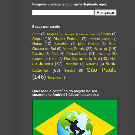
Pesquise postagens do projeto digitando aqui:
Busca por estado
Acre
(7)
Bahia
(7)
Alagoas
(2)
Amapá
(1)
Amazonas
(1)
Ceará
(19)
Distrito Federal
(7)
Espírito Santo
(4)
Goiás
(13)
Mato
Maranhão
(4)
Mato Grosso
(5)
Paraná
(28)
Grosso do Sul
(9)
Minas Gerais
(22)
Pernambuco
(14)
Paraíba
(6)
Pará
(5)
Rio
Piauí
(1)
Rio Grande do Sul
(30)
Rio
Grande do Norte
(5)
de Janeiro
(37)
Santa
Rondônia
(3)
Roraima
(3)
São Paulo
Catarina
(63)
Sergipe
(5)
(146)
Tocantins
(3)
Quer todo o conteúdo do projeto no seu
smartphone Android? Clique na bandeira!