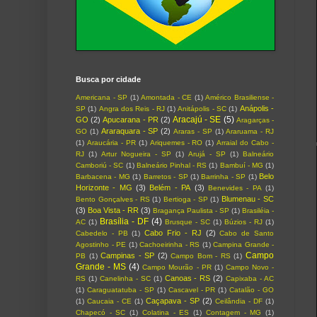
Busca por cidade
Americana - SP
(1)
Amontada - CE
(1)
Américo Brasiliense -
Anápolis -
SP
(1)
Angra dos Reis - RJ
(1)
Anitápolis - SC
(1)
Aracajú - SE
(5)
GO
(2)
Apucarana - PR
(2)
Aragarças -
Araraquara - SP
(2)
GO
(1)
Araras - SP
(1)
Araruama - RJ
(1)
Araucária - PR
(1)
Ariquemes - RO
(1)
Arraial do Cabo -
RJ
(1)
Artur Nogueira - SP
(1)
Arujá - SP
(1)
Balneário
Camboriú - SC
(1)
Balneário Pinhal - RS
(1)
Bambuí - MG
(1)
Belo
Barbacena - MG
(1)
Barretos - SP
(1)
Barrinha - SP
(1)
Horizonte - MG
(3)
Belém - PA
(3)
Benevides - PA
(1)
Blumenau - SC
Bento Gonçalves - RS
(1)
Bertioga - SP
(1)
(3)
Boa Vista - RR
(3)
Bragança Paulista - SP
(1)
Brasiléia -
Brasília - DF
(4)
AC
(1)
Brusque - SC
(1)
Búzios - RJ
(1)
Cabo Frio - RJ
(2)
Cabedelo - PB
(1)
Cabo de Santo
Agostinho - PE
(1)
Cachoeirinha - RS
(1)
Campina Grande -
Campo
Campinas - SP
(2)
PB
(1)
Campo Bom - RS
(1)
Grande - MS
(4)
Campo Mourão - PR
(1)
Campo Novo -
Canoas - RS
(2)
RS
(1)
Canelinha - SC
(1)
Capixaba - AC
(1)
Caraguatatuba - SP
(1)
Cascavel - PR
(1)
Catalão - GO
Caçapava - SP
(2)
(1)
Caucaia - CE
(1)
Ceilândia - DF
(1)
Chapecó - SC
(1)
Colatina - ES
(1)
Contagem - MG
(1)