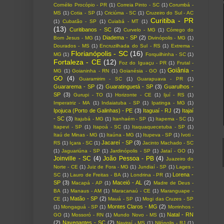
Cornélio Procópio - PR
(1)
Correia Pinto - SC
(1)
Corumbá -
MS
(1)
Cotia - SP
(1)
Criciúma - SC
(1)
Cruzeiro do Sul - AC
Curitiba - PR
(1)
Cubatão - SP
(1)
Cuiabá - MT
(1)
(13)
Curitibanos - SC
(2)
Curvelo - MG
(1)
Córrego do
Diadema - SP
(2)
Bom Jesus - MG
(1)
Divinópolis - MG
(1)
Dourados - MS
(1)
Encruzilhada do Sul - RS
(1)
Extrema -
Florianópolis - SC
(16)
MG
(1)
Forquilhinha - SC
(1)
Fortaleza - CE
(12)
Foz do Iguaçu - PR
(1)
Frutal -
Goiânia -
MG
(1)
Goianinha - RN
(1)
Goianésia - GO
(1)
GO
(4)
Guaramirim - SC
(1)
Guarapuava - PR
(1)
Guararema - SP
(2)
Guaratinguetá - SP
(3)
Guarulhos -
SP
(3)
Gurupi - TO
(1)
Horizonte - CE
(1)
Ijuí - RS
(1)
Imperatriz - MA
(1)
Indaiatuba - SP
(1)
Ipatinga - MG
(1)
Ipojuca (Porto de Galinhas) - PE
(3)
Itaguaí - RJ
(2)
Itajaí
- SC
(3)
Itajubá - MG
(1)
Itanhaém - SP
(1)
Itapema - SC
(1)
Itapevi - SP
(1)
Itapoá - SC
(1)
Itaquaquecetuba - SP
(1)
Itaú de Minas - MG
(1)
Itaúna - MG
(1)
Itupeva - SP
(1)
Ivoti -
Jacareí - SP
(3)
RS
(1)
Içara - SC
(1)
Jacinto Machado - SC
(1)
Jaguariúna - SP
(1)
Jardinópolis - SP
(1)
Jataí - GO
(1)
Joinville - SC
(4)
João Pessoa - PB
(4)
Juazeiro do
Norte - CE
(1)
Juiz de Fora - MG
(1)
Jundiaí - SP
(1)
Lages -
Lorena -
SC
(1)
Lauro de Freitas - BA
(1)
Londrina - PR
(1)
SP
(3)
Maceió - AL
(2)
Macapá - AP
(1)
Madre de Deus -
BA
(1)
Manaus - AM
(1)
Maracanaú - CE
(1)
Maranguape -
Matão - SP
(2)
CE
(1)
Mauá - SP
(1)
Mogi das Cruzes - SP
Montes Claros - MG
(2)
(1)
Mongaguá - SP
(1)
Morrinhos -
Natal - RN
GO
(1)
Mossoró - RN
(1)
Mundo Novo - MS
(1)
(2)
Navegantes - SC
(2)
Naviraí - MS
(1)
Nilópolis - RJ
(1)