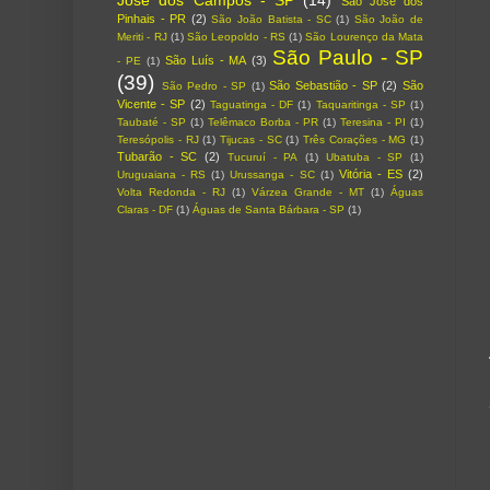
São José dos
Pinhais - PR
(2)
São João Batista - SC
(1)
São João de
Meriti - RJ
(1)
São Leopoldo - RS
(1)
São Lourenço da Mata
São Paulo - SP
São Luís - MA
(3)
- PE
(1)
(39)
São Sebastião - SP
(2)
São
São Pedro - SP
(1)
Vicente - SP
(2)
Taguatinga - DF
(1)
Taquaritinga - SP
(1)
Taubaté - SP
(1)
Telêmaco Borba - PR
(1)
Teresina - PI
(1)
Teresópolis - RJ
(1)
Tijucas - SC
(1)
Três Corações - MG
(1)
Tubarão - SC
(2)
Tucuruí - PA
(1)
Ubatuba - SP
(1)
Vitória - ES
(2)
Uruguaiana - RS
(1)
Urussanga - SC
(1)
Volta Redonda - RJ
(1)
Várzea Grande - MT
(1)
Águas
Claras - DF
(1)
Águas de Santa Bárbara - SP
(1)