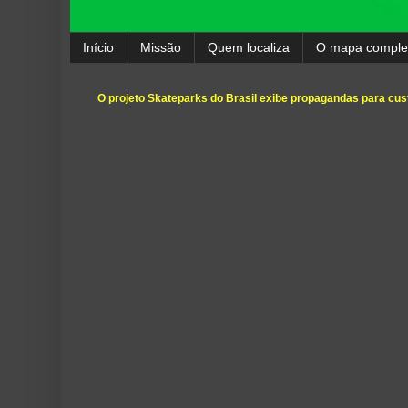
Início
Missão
Quem localiza
O mapa comple
O projeto Skateparks do Brasil exibe propagandas para cust