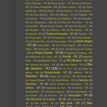
Nova Friburgo - RJ
(1)
Nova Iguaçu - RJ
(1)
Nova Odessa -
SP
(1)
Nova Petrópolis - RS
(1)
Novo Gama - GO
(1)
Novo
Hamburgo - RS
(1)
Olinda - PE
(1)
Orleans - SC
(1)
Osasco -
SP
(1)
Ouro Branco - MG
(1)
Palhoça - SC
(1)
Palmas - PR
(1)
Palmas - TO
(1)
Palmeira das Missões - RS
(1)
Panambi -
RS
(1)
Paranaíba - MS
(1)
Paraíso de Tocantins - TO
(1)
Parnamirim - RN
(1)
Passo Fundo - RS
(1)
Pato Branco - PR
(1)
Paulista - PE
(1)
Pelotas - RS
(1)
Penápolis - SP
(1)
Pindamonhangaba - SP
(2)
Petrópolis - RJ
(1)
Piracaia - SP
(1)
Piracicaba - SP
(1)
Pitangueiras - SP
(1)
Ponta Grossa -
Porto Alegre
PR
(1)
Ponte Alta - SC
(1)
Porangatu - GO
(1)
- RS
(8)
Porto Belo - SC
(1)
Porto Seguro - BA
(1)
Porto
Velho - RO
(1)
Portão - RS
(1)
Poá - SP
(1)
Poços de Caldas
Praia Grande - SP
(5)
- MG
(1)
Presidente Prudente - SP
Recife - PE
(7)
(1)
Primavera do Leste - MT
(1)
Ribeirão
Rio Branco - AC
(4)
Pires - SP
(1)
Ribeirão Preto - SP
(1)
Rio
Rio Grande da Serra - SP
(1)
Rio das Ostras - RJ
(1)
de Janeiro - RJ
(19)
Rio do Sul - SC
(1)
Rolim de
Rondonópolis - MT
(2)
Moura - RO
(1)
Saltinho - SP
(1)
Salvador - BA
(4)
Santa Cruz do Sul - RS
(1)
Santa Rita
Santana de
do Passa Quatro - SP
(1)
Santa Rosa - RS
(1)
Parnaíba - SP
(3)
Santo Amaro da Imperatriz - SC
(1)
Santos - SP
(3)
Sapucaia do Sul - RS
(1)
Serra - ES
(1)
Sertãozinho - SP
(1)
Sete Lagoas - MG
(1)
Siderópolis - SC
Sorocaba - SP
(5)
(1)
Sobral - CE
(1)
Socorro - SP
(1)
São Bernardo do Campo - SP
(2)
São Caetano do Sul -
São
São José - SC
(7)
SP
(1)
São Carlos - SP
(1)
José dos Campos - SP
(14)