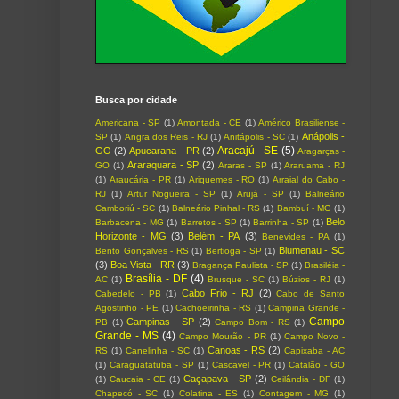
Busca por cidade
Americana - SP
(1)
Amontada - CE
(1)
Américo Brasiliense -
Anápolis -
SP
(1)
Angra dos Reis - RJ
(1)
Anitápolis - SC
(1)
Aracajú - SE
(5)
GO
(2)
Apucarana - PR
(2)
Aragarças -
Araraquara - SP
(2)
GO
(1)
Araras - SP
(1)
Araruama - RJ
(1)
Araucária - PR
(1)
Ariquemes - RO
(1)
Arraial do Cabo -
RJ
(1)
Artur Nogueira - SP
(1)
Arujá - SP
(1)
Balneário
Camboriú - SC
(1)
Balneário Pinhal - RS
(1)
Bambuí - MG
(1)
Belo
Barbacena - MG
(1)
Barretos - SP
(1)
Barrinha - SP
(1)
Horizonte - MG
(3)
Belém - PA
(3)
Benevides - PA
(1)
Blumenau - SC
Bento Gonçalves - RS
(1)
Bertioga - SP
(1)
(3)
Boa Vista - RR
(3)
Bragança Paulista - SP
(1)
Brasiléia -
Brasília - DF
(4)
AC
(1)
Brusque - SC
(1)
Búzios - RJ
(1)
Cabo Frio - RJ
(2)
Cabedelo - PB
(1)
Cabo de Santo
Agostinho - PE
(1)
Cachoeirinha - RS
(1)
Campina Grande -
Campo
Campinas - SP
(2)
PB
(1)
Campo Bom - RS
(1)
Grande - MS
(4)
Campo Mourão - PR
(1)
Campo Novo -
Canoas - RS
(2)
RS
(1)
Canelinha - SC
(1)
Capixaba - AC
(1)
Caraguatatuba - SP
(1)
Cascavel - PR
(1)
Catalão - GO
Caçapava - SP
(2)
(1)
Caucaia - CE
(1)
Ceilândia - DF
(1)
Chapecó - SC
(1)
Colatina - ES
(1)
Contagem - MG
(1)