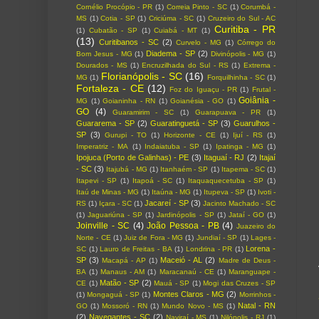
Cornélio Procópio - PR
(1)
Correia Pinto - SC
(1)
Corumbá -
MS
(1)
Cotia - SP
(1)
Criciúma - SC
(1)
Cruzeiro do Sul - AC
Curitiba - PR
(1)
Cubatão - SP
(1)
Cuiabá - MT
(1)
(13)
Curitibanos - SC
(2)
Curvelo - MG
(1)
Córrego do
Diadema - SP
(2)
Bom Jesus - MG
(1)
Divinópolis - MG
(1)
Dourados - MS
(1)
Encruzilhada do Sul - RS
(1)
Extrema -
Florianópolis - SC
(16)
MG
(1)
Forquilhinha - SC
(1)
Fortaleza - CE
(12)
Foz do Iguaçu - PR
(1)
Frutal -
Goiânia -
MG
(1)
Goianinha - RN
(1)
Goianésia - GO
(1)
GO
(4)
Guaramirim - SC
(1)
Guarapuava - PR
(1)
Guararema - SP
(2)
Guaratinguetá - SP
(3)
Guarulhos -
SP
(3)
Gurupi - TO
(1)
Horizonte - CE
(1)
Ijuí - RS
(1)
Imperatriz - MA
(1)
Indaiatuba - SP
(1)
Ipatinga - MG
(1)
Ipojuca (Porto de Galinhas) - PE
(3)
Itaguaí - RJ
(2)
Itajaí
- SC
(3)
Itajubá - MG
(1)
Itanhaém - SP
(1)
Itapema - SC
(1)
Itapevi - SP
(1)
Itapoá - SC
(1)
Itaquaquecetuba - SP
(1)
Itaú de Minas - MG
(1)
Itaúna - MG
(1)
Itupeva - SP
(1)
Ivoti -
Jacareí - SP
(3)
RS
(1)
Içara - SC
(1)
Jacinto Machado - SC
(1)
Jaguariúna - SP
(1)
Jardinópolis - SP
(1)
Jataí - GO
(1)
Joinville - SC
(4)
João Pessoa - PB
(4)
Juazeiro do
Norte - CE
(1)
Juiz de Fora - MG
(1)
Jundiaí - SP
(1)
Lages -
Lorena -
SC
(1)
Lauro de Freitas - BA
(1)
Londrina - PR
(1)
SP
(3)
Maceió - AL
(2)
Macapá - AP
(1)
Madre de Deus -
BA
(1)
Manaus - AM
(1)
Maracanaú - CE
(1)
Maranguape -
Matão - SP
(2)
CE
(1)
Mauá - SP
(1)
Mogi das Cruzes - SP
Montes Claros - MG
(2)
(1)
Mongaguá - SP
(1)
Morrinhos -
Natal - RN
GO
(1)
Mossoró - RN
(1)
Mundo Novo - MS
(1)
(2)
Navegantes - SC
(2)
Naviraí - MS
(1)
Nilópolis - RJ
(1)