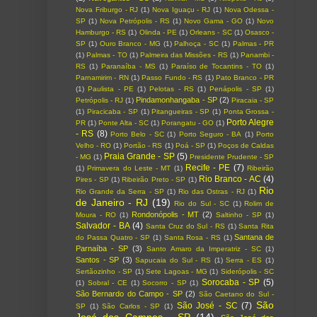
Nova Friburgo - RJ
(1)
Nova Iguaçu - RJ
(1)
Nova Odessa -
SP
(1)
Nova Petrópolis - RS
(1)
Novo Gama - GO
(1)
Novo
Hamburgo - RS
(1)
Olinda - PE
(1)
Orleans - SC
(1)
Osasco -
SP
(1)
Ouro Branco - MG
(1)
Palhoça - SC
(1)
Palmas - PR
(1)
Palmas - TO
(1)
Palmeira das Missões - RS
(1)
Panambi -
RS
(1)
Paranaíba - MS
(1)
Paraíso de Tocantins - TO
(1)
Parnamirim - RN
(1)
Passo Fundo - RS
(1)
Pato Branco - PR
(1)
Paulista - PE
(1)
Pelotas - RS
(1)
Penápolis - SP
(1)
Pindamonhangaba - SP
(2)
Petrópolis - RJ
(1)
Piracaia - SP
(1)
Piracicaba - SP
(1)
Pitangueiras - SP
(1)
Ponta Grossa -
Porto Alegre
PR
(1)
Ponte Alta - SC
(1)
Porangatu - GO
(1)
- RS
(8)
Porto Belo - SC
(1)
Porto Seguro - BA
(1)
Porto
Velho - RO
(1)
Portão - RS
(1)
Poá - SP
(1)
Poços de Caldas
Praia Grande - SP
(5)
- MG
(1)
Presidente Prudente - SP
Recife - PE
(7)
(1)
Primavera do Leste - MT
(1)
Ribeirão
Rio Branco - AC
(4)
Pires - SP
(1)
Ribeirão Preto - SP
(1)
Rio
Rio Grande da Serra - SP
(1)
Rio das Ostras - RJ
(1)
de Janeiro - RJ
(19)
Rio do Sul - SC
(1)
Rolim de
Rondonópolis - MT
(2)
Moura - RO
(1)
Saltinho - SP
(1)
Salvador - BA
(4)
Santa Cruz do Sul - RS
(1)
Santa Rita
Santana de
do Passa Quatro - SP
(1)
Santa Rosa - RS
(1)
Parnaíba - SP
(3)
Santo Amaro da Imperatriz - SC
(1)
Santos - SP
(3)
Sapucaia do Sul - RS
(1)
Serra - ES
(1)
Sertãozinho - SP
(1)
Sete Lagoas - MG
(1)
Siderópolis - SC
Sorocaba - SP
(5)
(1)
Sobral - CE
(1)
Socorro - SP
(1)
São Bernardo do Campo - SP
(2)
São Caetano do Sul -
São
São José - SC
(7)
SP
(1)
São Carlos - SP
(1)
José dos Campos - SP
(14)