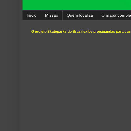
Início
Missão
Quem localiza
O mapa comple
O projeto Skateparks do Brasil exibe propagandas para cust