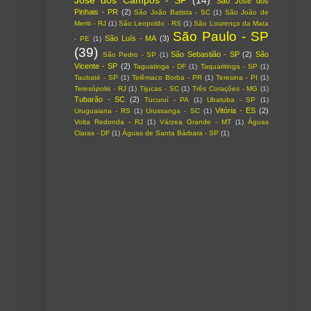
São José dos
Pinhais - PR
(2)
São João Batista - SC
(1)
São João de
Meriti - RJ
(1)
São Leopoldo - RS
(1)
São Lourenço da Mata
São Paulo - SP
São Luís - MA
(3)
- PE
(1)
(39)
São Sebastião - SP
(2)
São
São Pedro - SP
(1)
Vicente - SP
(2)
Taguatinga - DF
(1)
Taquaritinga - SP
(1)
Taubaté - SP
(1)
Telêmaco Borba - PR
(1)
Teresina - PI
(1)
Teresópolis - RJ
(1)
Tijucas - SC
(1)
Três Corações - MG
(1)
Tubarão - SC
(2)
Tucuruí - PA
(1)
Ubatuba - SP
(1)
Vitória - ES
(2)
Uruguaiana - RS
(1)
Urussanga - SC
(1)
Volta Redonda - RJ
(1)
Várzea Grande - MT
(1)
Águas
Claras - DF
(1)
Águas de Santa Bárbara - SP
(1)