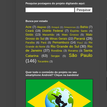
Pesquise postagens do projeto digitando aqui:
Busca por estado
Acre
(7)
Bahia
(7)
Alagoas
(2)
Amapá
(1)
Amazonas
(1)
Ceará
(19)
Distrito Federal
(7)
Espírito Santo
(4)
Goiás
(13)
Mato
Maranhão
(4)
Mato Grosso
(5)
Paraná
(28)
Grosso do Sul
(9)
Minas Gerais
(22)
Pernambuco
(14)
Paraíba
(6)
Pará
(5)
Rio
Piauí
(1)
Rio Grande do Sul
(30)
Rio
Grande do Norte
(5)
de Janeiro
(37)
Santa
Rondônia
(3)
Roraima
(3)
São Paulo
Catarina
(63)
Sergipe
(5)
(146)
Tocantins
(3)
Quer todo o conteúdo do projeto no seu
smartphone Android? Clique na bandeira!